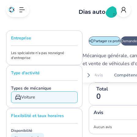
Dias auto
D
Entreprise
Partager ce profil
Demander
Les spécialiste n'a pas resneigné
Mécanique générale, car
d'entreprise
et vente de véhicules d'
Type d'activité
Avis
Compéten
Types de mécanique
Total
0
Voiture
Avis
Flexibilité et taux horaires
Aucun avis
Disponibilité