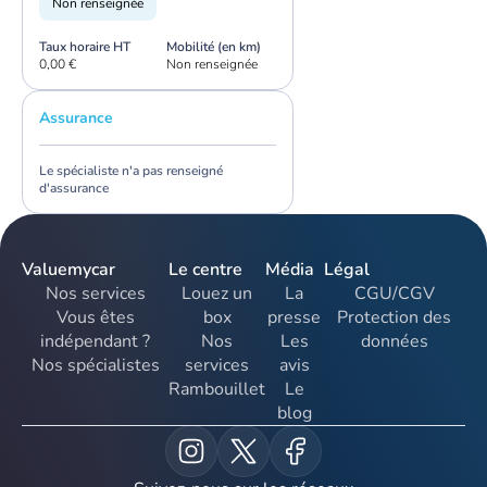
Non renseignée
Taux horaire HT
Mobilité (en km)
0,00 €
Non renseignée
Assurance
Le spécialiste n'a pas renseigné
d'assurance
Valuemycar
Le centre
Média
Légal
Nos services
Louez un
La
CGU/CGV
Vous êtes
box
presse
Protection des
indépendant ?
Nos
Les
données
Nos spécialistes
services
avis
Rambouillet
Le
blog