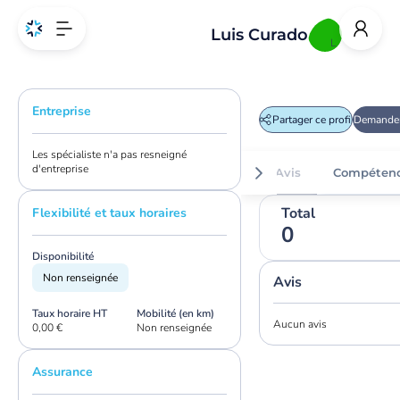
Luis Curado
L
Entreprise
Partager ce profil
Demander
Les spécialiste n'a pas resneigné
d'entreprise
Avis
Compéten
Total
Flexibilité et taux horaires
0
Disponibilité
Non renseignée
Avis
Taux horaire HT
Mobilité (en km)
Aucun avis
0,00 €
Non renseignée
Assurance