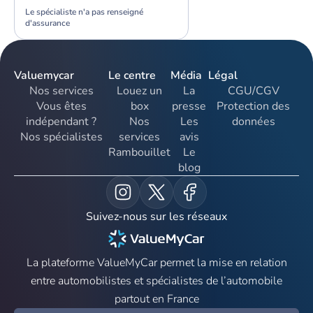
Le spécialiste n'a pas renseigné
d'assurance
Valuemycar
Le centre
Média
Légal
Nos services
Louez un
La
CGU/CGV
Vous êtes
box
presse
Protection des
indépendant ?
Nos
Les
données
Nos spécialistes
services
avis
Rambouillet
Le
blog
Suivez-nous sur les réseaux
La plateforme ValueMyCar permet la mise en relation
entre automobilistes et spécialistes de l’automobile
partout en France